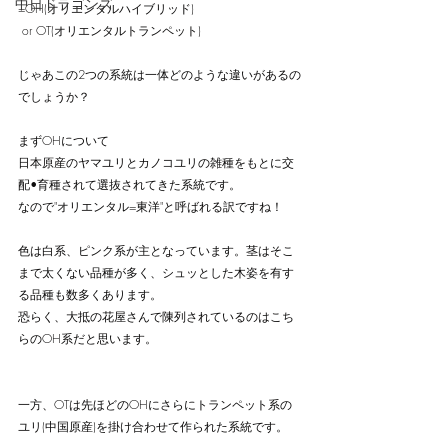
中日ドラゴンズ
=OH(オリエンタルハイブリッド)
 or OT(オリエンタルトランペット)
じゃあこの2つの系統は一体どのような違いがあるの
でしょうか？
まずOHについて
日本原産のヤマユリとカノコユリの雑種をもとに交
配•育種されて選抜されてきた系統です。
なので"オリエンタル=東洋"と呼ばれる訳ですね！
色は白系、ピンク系が主となっています。茎はそこ
まで太くない品種が多く、シュッとした木姿を有す
る品種も数多くあります。
恐らく、大抵の花屋さんで陳列されているのはこち
らのOH系だと思います。
一方、OTは先ほどのOHにさらにトランペット系の
ユリ(中国原産)を掛け合わせて作られた系統です。