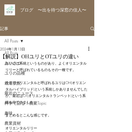
ブログ 〜出を待つ深窓の佳人〜
記事
All Posts
2024年1月13日
All Posts
【解説】OHユリとOTユリの違い
あいさつ
ユリには系統というものがあり、よくオリエンタル
リリーと呼ばれているものもその一種です。
ユリの品種
栽培状況
今までオリエンタルと呼ばれるユリはOH(オリエン
タルハイブリッド)という系統しかありませんでした
最近のニュース
が、最近はOT(オリエンタルトランペット)という系
統も出てきました。
科学で語る！農業Topic
趣味
まとめるとこんな感じです。
農業資材
オリエンタルリリー