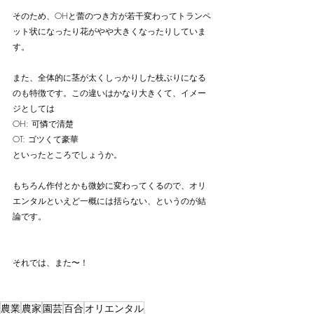
そのため、OHと蕾のつき方が若干変わってトランペ
ット状になったり花がやや大きくなったりしていま
す。
また、全体的に茎が太くしっかりした枝ぶりになる
のも特徴です。この違いはかなり大きくて、イメー
ジとしては
OH: 可憐で清楚
OT: ゴツくて豪華
といったところでしょうか。
もちろん作付とかも微妙に変わってくるので、オリ
エンタルといえど一概には括らない、というのが結
論です。
それでは、また〜！
農業
農家
園芸
百合
オリエンタル