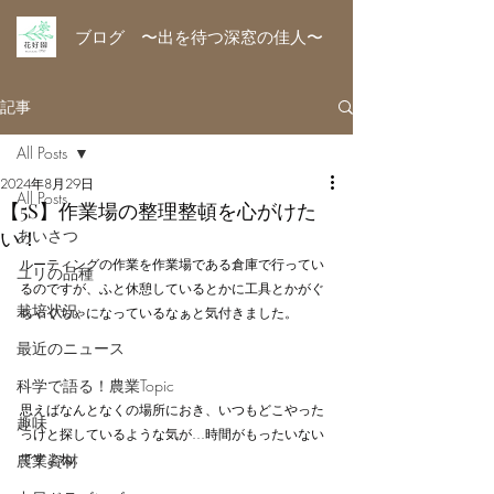
ブログ 〜出を待つ深窓の佳人〜
記事
All Posts
2024年8月29日
All Posts
【5S】作業場の整理整頓を心がけた
い！
あいさつ
ルーティングの作業を作業場である倉庫で行ってい
ユリの品種
るのですが、ふと休憩しているとかに工具とかがぐ
栽培状況
ちゃぐちゃになっているなぁと気付きました。
最近のニュース
科学で語る！農業Topic
思えばなんとなくの場所におき、いつもどこやった
趣味
っけと探しているような気が…時間がもったいない
ですよね。
農業資材