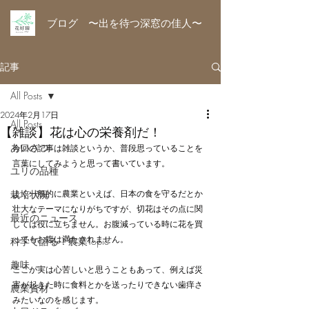
ブログ 〜出を待つ深窓の佳人〜
記事
All Posts
2024年2月17日
All Posts
【雑談】花は心の栄養剤だ！
あいさつ
今回の記事は雑談というか、普段思っていることを
言葉にしてみようと思って書いています。
ユリの品種
栽培状況
よく一般的に農業といえば、日本の食を守るだとか
壮大なテーマになりがちですが、切花はその点に関
最近のニュース
しては役に立ちません。お腹減っている時に花を買
ってもお腹は満たされません。
科学で語る！農業Topic
趣味
ここが実は心苦しいと思うこともあって、例えば災
害が起きた時に食料とかを送ったりできない歯痒さ
農業資材
みたいなのを感じます。