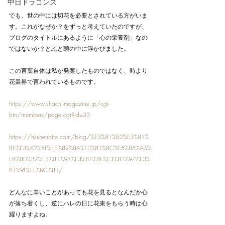
中日ドラゴンズ
でも、世の中には切花を必要とされている方がいま
す。これがなぜか？をずっと考えていたのですが、
ブログのタイトルにあるように「心の栄養剤」なの
ではないか？とふと頭の中に浮かびました。
この言葉自体は私が発案したものではなく、時より
花業界で言われているものです。
https://www.shachi-magazine.jp/cgi-
bin/members/page.cgi?id=33
https://hkshenbite.com/blog/%E3%81%B2%E3%81%
BE%E3%82%8F%E3%82%8A%E3%81%8C%E5%85%A5%
E8%8D%B7%E3%81%97%E3%81%BE%E3%81%97%E3%
81%9F%EF%BC%81/
どんなに辛いことがあっても花を見るとなんだか心
が落ち着くし、逆にハレの日に花束をもらう時は心
躍りますよね。