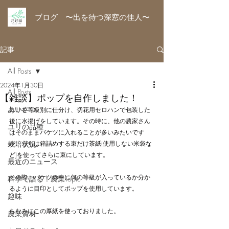
ブログ 〜出を待つ深窓の佳人〜
記事
All Posts
2024年1月30日
All Posts
【雑談】ポップを自作しました！
あいさつ
ユリを等級別に仕分け、切花用セロハンで包装した
後に水揚げをしています。その時に、他の農家さん
ユリの品種
はそのままバケツに入れることが多いみたいです
栽培状況
が、うちは箱詰めする束だけ茶紙(使用しない米袋な
ど)を使ってさらに束にしています。
最近のニュース
その際、バケツの中に何の等級が入っているか分か
科学で語る！農業Topic
るように目印としてポップを使用しています。
趣味
ちなみにこの厚紙を使っておりました。
農業資材