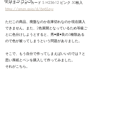
中日ドラゴンズ
ヘイコー ショーカード S H236-12 ピンク 50枚入 
https://amzn.asia/d/6q6Szyv
ただこの商品、廃盤なのか在庫切れなのか現在購入
できません。また、2色展開となっているため等級ご
とに色分けしようとすると、秀•優•良の3種類ある
ので色が被ってしまうという問題がありました。
そこで、もう自分で作ってしまえばいいのでは？と
思い厚紙とペンを購入して作ってみました。
それがこちら。