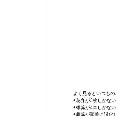
よく見るといつもの
•花弁が3枚しかない
•雄蕊が4本しかない
•雌蕊が顕著に退化