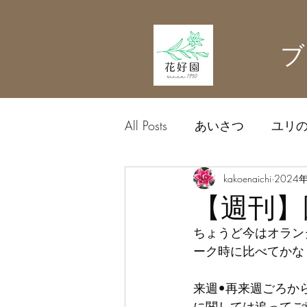
ブ
All Posts
あいさつ
ユリ
農業資材
kakoenaichi
中日ドラゴン
2024
【週刊】圃
ちょうど今はオラン
ーク時に比べてかな
来週•再来週ごろか
に関しては追ってご