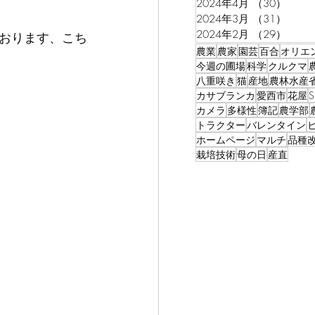
2024年4月
（30）
30件
2024年3月
（31）
31件
2024年2月
（29）
29件
ております、こち
農業
農家
園芸
百合
オリエ
今週の圃場
科学
クルクマ
八重咲き
猫
産地
農林水産
カサブランカ
愛西市
花屋
カメラ
多様性
簿記
農学部
トラクター
バレンタイン
ホームページ
マルチ
品種
栽培技術
母の日
産直