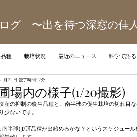
ログ 〜出を待つ深窓の佳
の品種
栽培状況
最近のニュース
科学で語る！
ズ
年1月21日
読了時間: 2分
場内の様子(1/20撮影)
ダ産の抑制の晩生品種と、南半球の促生栽培の切れ目な
り少ないです。
ら南半球はOT品種が出始めるかな？というスケジュール
報告致します。