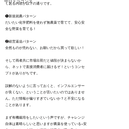
中日ドラゴンズ
くある内容が以下の通りです。
❶新規就農パターン
だいたい化学肥料を使わず無農薬で育てて、安心安
全な野菜を育てる！
❷経営逼迫パターン
全然ものが売れない、お願いだから買って欲しい！
そして両者共に市場出荷だと値段が決まらないか
ら、ネットで直接消費者に届けるぞ！というコンセ
プトがありがちです。
誤解のないように言っておくと、インフルエンサー
が良くない、ということが言いたいのではありませ
ん。ただ情報が偏りすぎていないか？と不安になる
ことがあります。
まず有機栽培をしたいという声ですが、チャレンジ
自体は素晴らしいと思いますが農薬を使っている=安