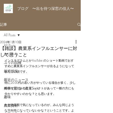
ブログ 〜出を待つ深窓の佳人〜
記事
All Posts
2024年1月10日
All Posts
【雑談】農業系インフルエンサーに対
して思うこと
あいさつ
インスタグラムとかYouTube のショート動画でおす
ユリの品種
すめに農業系インフルエンサーが出るようになって
栽培状況
きたこの頃です。
最近のニュース
特に20-30代の若い方がやっている場合が多く、少し
科学で語る！農業Topic
動画を見てみるとインパクトがあって一般の方にも
分かりやすいのかな？とも思います。
趣味
ただ内容面で気になっているのが、みんな同じよう
農業資材
な方向性になっていないかな？ということです。よ