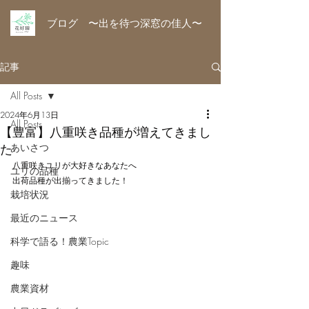
ブログ 〜出を待つ深窓の佳人〜
記事
All Posts
2024年6月13日
All Posts
【豊富】八重咲き品種が増えてきまし
た
あいさつ
八重咲きユリが大好きなあなたへ
ユリの品種
出荷品種が出揃ってきました！
栽培状況
最近のニュース
科学で語る！農業Topic
趣味
農業資材