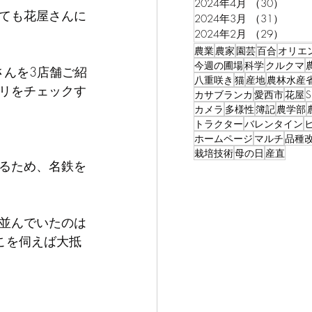
2024年4月
（30）
30件
ても花屋さんに
2024年3月
（31）
31件
2024年2月
（29）
29件
農業
農家
園芸
百合
オリエ
今週の圃場
科学
クルクマ
さんを3店舗ご紹
八重咲き
猫
産地
農林水産
リをチェックす
カサブランカ
愛西市
花屋
カメラ
多様性
簿記
農学部
トラクター
バレンタイン
ホームページ
マルチ
品種
栽培技術
母の日
産直
るため、名鉄を
並んでいたのは
こを伺えば大抵