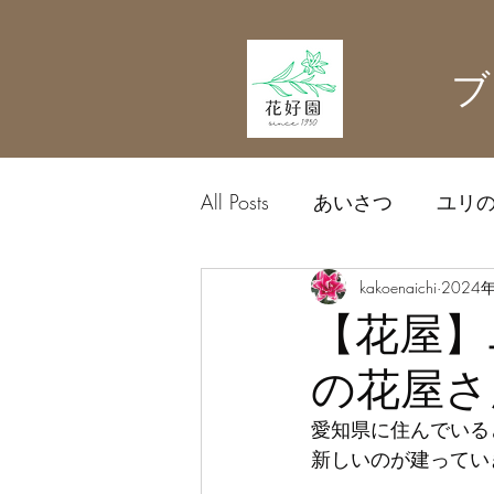
ブ
All Posts
あいさつ
ユリ
農業資材
kakoenaichi
中日ドラゴン
2024
【花屋】
の花屋さ
愛知県に住んでいる
新しいのが建ってい