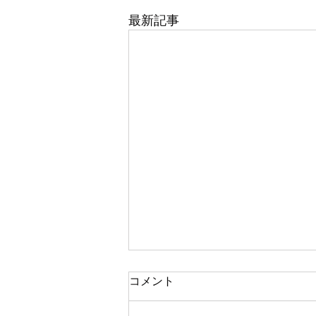
最新記事
【現実】切花は生活必需品で
コメント
はありません。ですが…