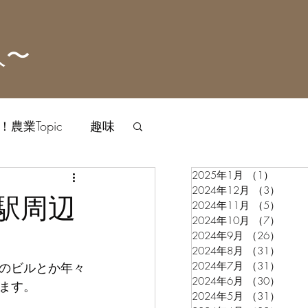
人〜
農業Topic
趣味
2025年1月
（1）
1件の
2024年12月
（3）
3件
駅周辺
2024年11月
（5）
5件
2024年10月
（7）
7件
2024年9月
（26）
26件
2024年8月
（31）
31件
のビルとか年々
2024年7月
（31）
31件
2024年6月
（30）
30件
ます。
2024年5月
（31）
31件