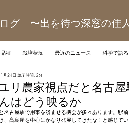
ログ 〜出を待つ深窓の佳
の品種
栽培状況
最近のニュース
科学で語る！
ズ
年1月24日
読了時間: 2分
ユリ農家視点だと名古屋
んはどう映るか
と名古屋駅で用事を済ませる機会が多々あります。駅前
き、髙島屋を中心にかなり発展してきたな！と感じてい