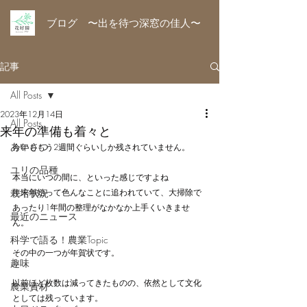
ブログ 〜出を待つ深窓の佳人〜
記事
All Posts
2023年12月14日
All Posts
来年の準備も着々と
あいさつ
今年ももう2週間ぐらいしか残されていません。
ユリの品種
本当にいつの間に、といった感じですよね
栽培状況
年末年始って色んなことに追われていて、大掃除で
あったり1年間の整理がなかなか上手くいきませ
最近のニュース
ん。　
科学で語る！農業Topic
その中の一つが年賀状です。
趣味
以前ほど枚数は減ってきたものの、依然として文化
農業資材
としては残っています。