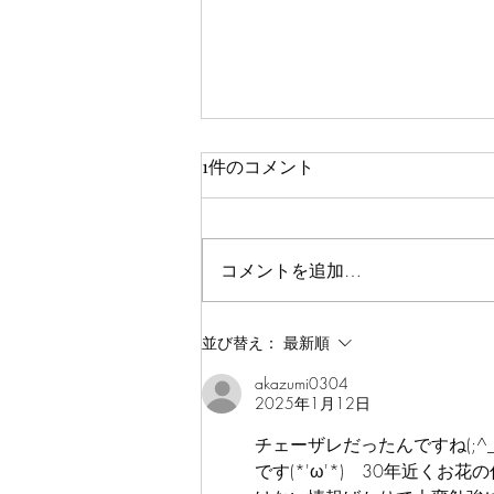
年末のご挨拶
1件のコメント
本日で2024年が終わります、今
年もたくさんの方々にお世話にな
りました。この場を借りて感謝御
コメントを追加…
礼申し上げます。 今年を漢字一
文字で表すとすると、「難」でし
ょうか。とにかく酷暑と大雨で過
並び替え：
最新順
去最悪とも言える成績となりまし
akazumi0304
た。そのため、来年は作付計画を
2025年1月12日
変更した次第です。...
チェーザレだったんですね(;
です(*'ω'*)　30年近く