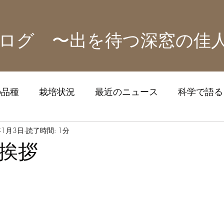
ログ 〜出を待つ深窓の佳
の品種
栽培状況
最近のニュース
科学で語る！
ズ
年1月3日
読了時間: 1分
挨拶