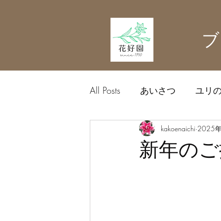
ブ
All Posts
あいさつ
ユリ
農業資材
kakoenaichi
中日ドラゴン
2025
新年のご