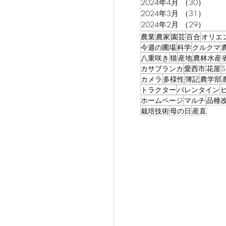
2024年4月
（30）
30件
2024年3月
（31）
31件
2024年2月
（29）
29件
農業
農家
園芸
百合
オリエ
今週の圃場
科学
クルクマ
八重咲き
猫
産地
農林水産
カサブランカ
愛西市
花屋
カメラ
多様性
簿記
農学部
トラクター
バレンタイン
ホームページ
マルチ
品種
栽培技術
母の日
産直