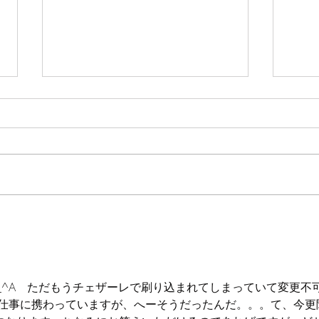
【残暑】暑さ寒さも彼岸ま
【酷
で？
と
昨日彼岸の入りになりましたが、
最近
なんか気候がおかしいです。暑い
ので
です。 気温も高いのですが、ほ
水分
ぼ無風で余計に暑さを感じます。
茶、
ユリも暑さの影響か少し奇形が見
何リ
られる品種もあり、厳しい状況が
かが
続きます。 今年の彼岸が少し異
変え
常だなと思うのが、彼岸花が全然
らい
咲いてこないということです。毎
えま
^_^A　ただもうチェザーレで刷り込まれてしまっていて変更不
年彼...
に体..
お花の仕事に携わっていますが、へーそうだったんだ。。。て、今更