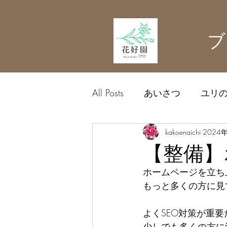
ブ
All Posts
あいさつ
ユリ
農業資材
kakoenaichi
中日ドラゴン
2024
【整備】
ホームページを立ち
もっと多くの方に見
よくSEO対策が重
少しでも多くの方に