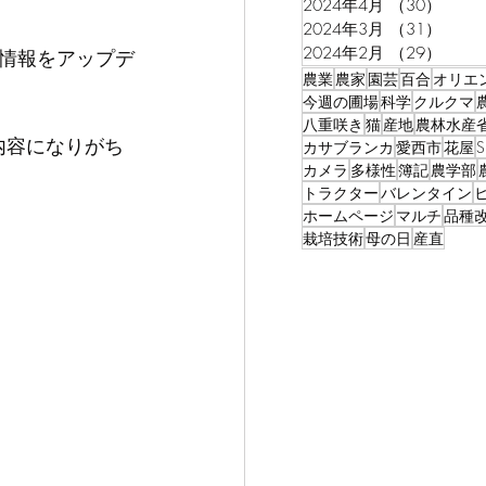
2024年4月
（30）
30件
2024年3月
（31）
31件
2024年2月
（29）
29件
情報をアップデ
農業
農家
園芸
百合
オリエ
今週の圃場
科学
クルクマ
八重咲き
猫
産地
農林水産
内容になりがち
カサブランカ
愛西市
花屋
カメラ
多様性
簿記
農学部
トラクター
バレンタイン
ホームページ
マルチ
品種
栽培技術
母の日
産直