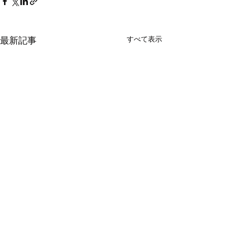
最新記事
すべて表示
【雑談】涼しいようで暑
い日が続いています
コメント
ただいま10月の16日で、本