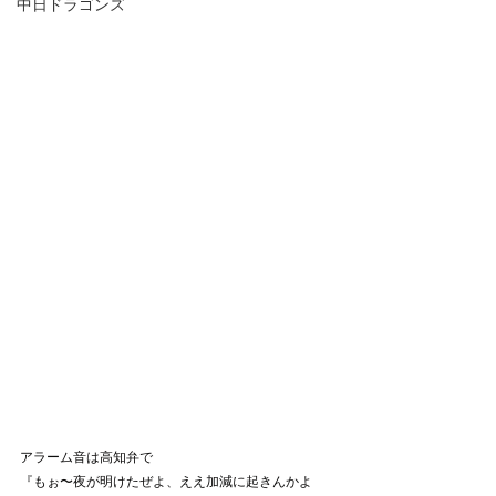
中日ドラゴンズ
アラーム音は高知弁で
『もぉ〜夜が明けたぜよ、ええ加減に起きんかよ