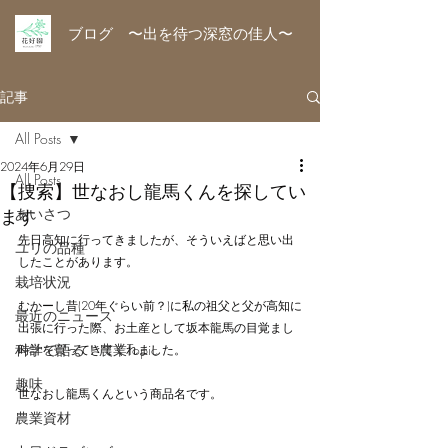
ブログ 〜出を待つ深窓の佳人〜
記事
All Posts
2024年6月29日
All Posts
【捜索】世なおし龍馬くんを探してい
ます
あいさつ
先日高知に行ってきましたが、そういえばと思い出
ユリの品種
したことがあります。
栽培状況
むかーし昔(20年ぐらい前？)に私の祖父と父が高知に
最近のニュース
出張に行った際、お土産として坂本龍馬の目覚まし
科学で語る！農業Topic
時計を買ってきてくれました。
趣味
世なおし龍馬くんという商品名です。
農業資材