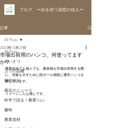
ブログ 〜出を待つ深窓の佳人〜
記事
All Posts
2023年10月27日
All Posts
市場出荷用のハンコ、何使ってます
か？
あいさつ
農業経由でも個人でも、農産物を市場出荷用する際
ユリの品種
に、等級を示すために段ボール側面に通常ハンコを
栽培状況
押しています。
最近のニュース
イメージこんな感じです。
科学で語る！農業Topic
趣味
農業資材