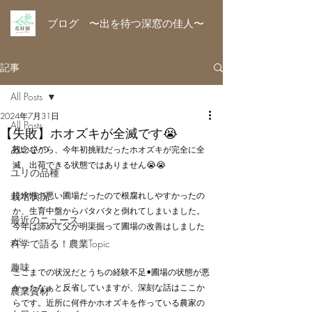
ブログ 〜出を待つ深窓の佳人〜
記事
All Posts
2024年7月31日
All Posts
【失敗】ホオズキが全滅です😭
あいさつ
残念ながら、今年初挑戦だったホオズキが完全に全
滅、出荷できる状態ではありません😭😭
ユリの品種
栽培状況
排水性の悪い圃場だったので根腐れしやすかったの
か、生育中盤からバタバタと倒れてしまいました。
最近のニュース
今年は諦めて父が明渠掘って圃場の改善はしました
が。
科学で語る！農業Topic
趣味
ここまでの状況だとうちの経験不足•圃場の状態が悪
かったなぁと反省していますが、深刻な話はここか
農業資材
らです。近所に何件かホオズキを作っている農家の