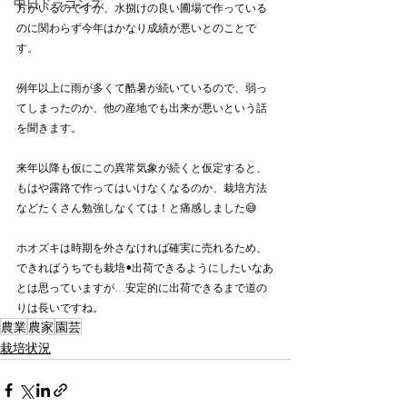
中日ドラゴンズ
方がいるのですが、水捌けの良い圃場で作っている
のに関わらず今年はかなり成績が悪いとのことで
す。
例年以上に雨が多くて酷暑が続いているので、弱っ
てしまったのか、他の産地でも出来が悪いという話
を聞きます。
来年以降も仮にこの異常気象が続くと仮定すると、
もはや露路で作ってはいけなくなるのか、栽培方法
などたくさん勉強しなくては！と痛感しました😅
ホオズキは時期を外さなければ確実に売れるため、
できればうちでも栽培•出荷できるようにしたいなあ
とは思っていますが…安定的に出荷できるまで道の
りは長いですね。
農業
農家
園芸
栽培状況