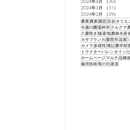
2024年4月
（30）
30件
2024年3月
（31）
31件
2024年2月
（29）
29件
農業
農家
園芸
百合
オリエ
今週の圃場
科学
クルクマ
八重咲き
猫
産地
農林水産
カサブランカ
愛西市
花屋
カメラ
多様性
簿記
農学部
トラクター
バレンタイン
ホームページ
マルチ
品種
栽培技術
母の日
産直