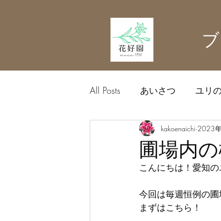
ブ
All Posts
あいさつ
ユリ
農業資材
kakoenaichi
中日ドラゴン
2023
圃場内の様
こんにちは！愛知の
今回は毎週恒例の圃
まずはこちら！