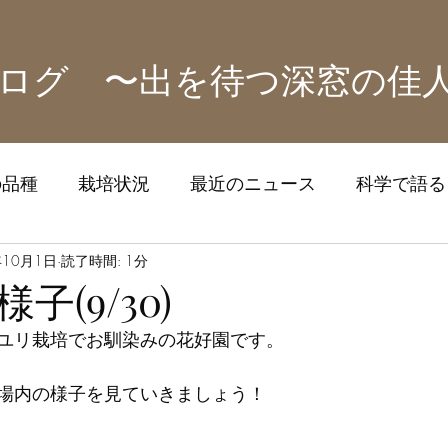
ログ 〜出を待つ深窓の佳
の品種
栽培状況
最近のニュース
科学で語る！
ズ
年10月1日
読了時間: 1分
子(9/30)
ユリ栽培でお馴染みの花好園です。
場内の様子を見ていきましょう！