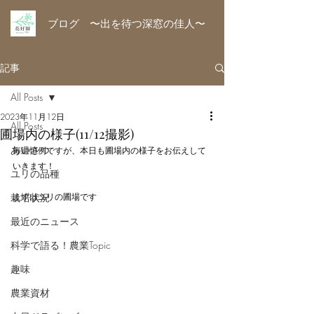
ブログ 〜出を待つ深窓の佳人〜
記事
All Posts
2023年11月12日
All Posts
圃場内の様子(11/12撮影)
あいさつ
毎週恒例ですが、本日も圃場内の様子をお伝えして
いきます！
ユリの品種
栽培状況
まずはユリの圃場です
最近のニュース
科学で語る！農業Topic
趣味
農業資材