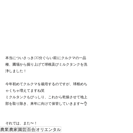
本当についさっき(30分ぐらい前)にクルクマの一品
種、圃場から掘り上げて球根及びミルクタンクを洗
浄しました！
今年初めてクルクマを栽培するのですが、球根めち
ゃくちゃ増えてますね笑
ミクルタンクもびっしり、これから乾燥させて地上
部を取り除き、来年に向けて保管していきます〜👌
それでは、また〜！
農業
農家
園芸
百合
オリエンタル