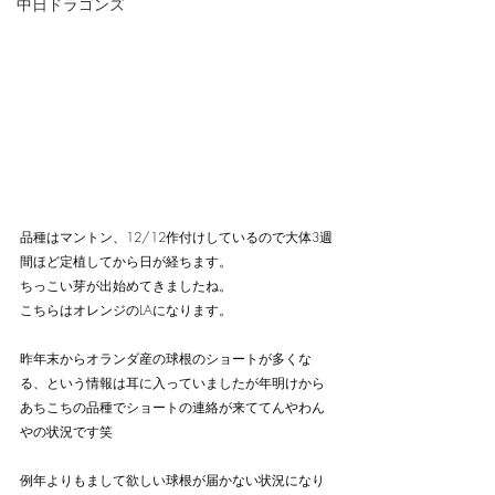
中日ドラゴンズ
品種はマントン、12/12作付けしているので大体3週
間ほど定植してから日が経ちます。
ちっこい芽が出始めてきましたね。
こちらはオレンジのLAになります。
昨年末からオランダ産の球根のショートが多くな
る、という情報は耳に入っていましたが年明けから
あちこちの品種でショートの連絡が来ててんやわん
やの状況です笑
例年よりもまして欲しい球根が届かない状況になり