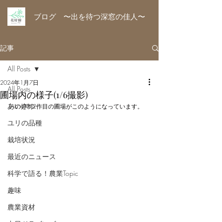
ブログ 〜出を待つ深窓の佳人〜
記事
All Posts
2024年1月7日
All Posts
圃場内の様子(1/6撮影)
あいさつ
LAの抑制2作目の圃場がこのようになっています。
ユリの品種
栽培状況
最近のニュース
科学で語る！農業Topic
趣味
農業資材