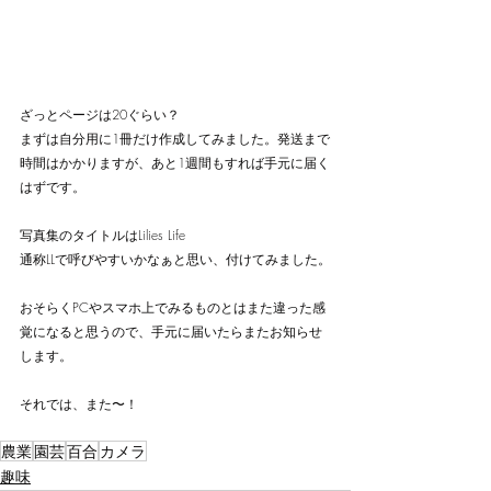
ざっとページは20ぐらい？
まずは自分用に1冊だけ作成してみました。発送まで
時間はかかりますが、あと1週間もすれば手元に届く
はずです。
写真集のタイトルはLilies Life
通称LLで呼びやすいかなぁと思い、付けてみました。
おそらくPCやスマホ上でみるものとはまた違った感
覚になると思うので、手元に届いたらまたお知らせ
します。
それでは、また〜！
農業
園芸
百合
カメラ
趣味