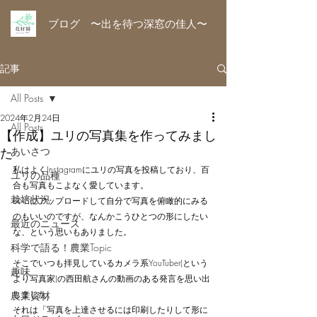
ブログ 〜出を待つ深窓の佳人〜
記事
All Posts
2024年2月24日
All Posts
【作成】ユリの写真集を作ってみまし
た
あいさつ
私はよくInstagramにユリの写真を投稿しており、百
ユリの品種
合も写真もこよなく愛しています。
栽培状況
SNSにアップロードして自分で写真を俯瞰的にみる
のもいいのですが、なんかこうひとつの形にしたい
最近のニュース
な、という思いもありました。
科学で語る！農業Topic
そこでいつも拝見しているカメラ系YouTuber(という
趣味
より写真家)の西田航さんの動画のある発言を思い出
しました。
農業資材
それは「写真を上達させるには印刷したりして形に