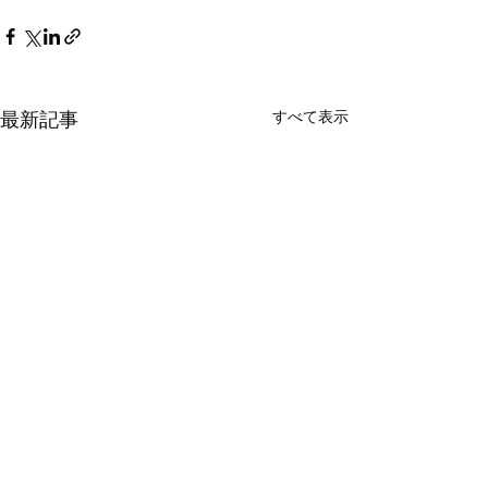
最新記事
すべて表示
【雑談】涼しいようで暑
い日が続いています