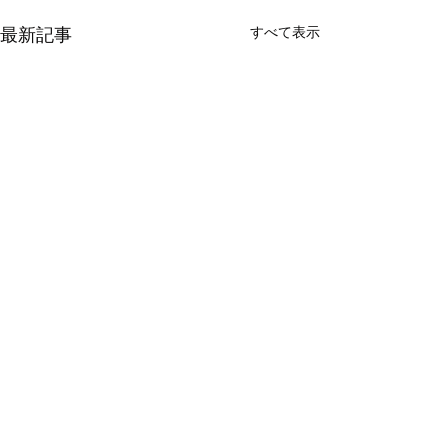
最新記事
すべて表示
気づいたら12月になって
いました！
コメント
最近ブログ記事を投稿できて
いない！と思っていたら、知
らないうちに12月になってい