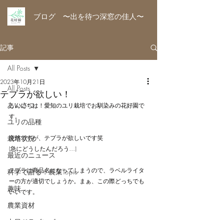
ブログ 〜出を待つ深窓の佳人〜
記事
All Posts
2023年10月21日
All Posts
テプラが欲しい！
あいさつ
こんにちは！愛知のユリ栽培でお馴染みの花好園で
す。
ユリの品種
栽培状況
突然ですが、テプラが欲しいです笑
(急にどうしたんだろう...)
最近のニュース
テプラは商品名になってしまうので、ラベルライタ
科学で語る！農業Topic
ーの方が適切でしょうか。まぁ、この際どっちでも
趣味
いいです。
農業資材