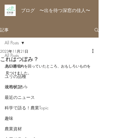
ブログ 〜出を待つ深窓の佳人〜
記事
All Posts
2023年11月21日
All Posts
これはつぼみ？
あいさつ
先日圃場内を回っていたところ、おもしろいものを
見つけました。
ユリの品種
栽培状況
それがこちら
最近のニュース
科学で語る！農業Topic
趣味
農業資材