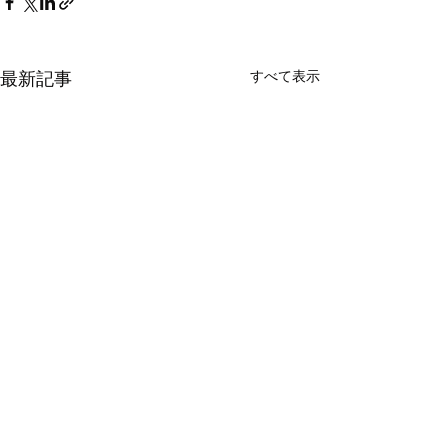
最新記事
すべて表示
年末のご挨拶
本日で2024年が終わりま
す、今年もたくさんの方々に
コメント