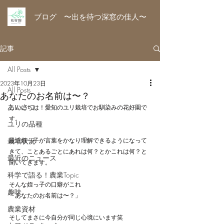
ブログ 〜出を待つ深窓の佳人〜
記事
All Posts
2023年10月23日
All Posts
あなたのお名前は〜？
あいさつ
こんにちは！愛知のユリ栽培でお馴染みの花好園で
す。
ユリの品種
栽培状況
最近姪っ子が言葉をかなり理解できるようになって
きて、ことあるごとにあれは何？とかこれは何？と
最近のニュース
聞いてきます。
科学で語る！農業Topic
そんな姪っ子の口癖がこれ
趣味
「あなたのお名前は〜？」
農業資材
そしてまさに今自分が同じ心境にいます笑