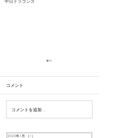
中日ドラゴンズ
年末のご挨拶
本日で2024年が終わりま
す、今年もたくさんの方々に
コメント
お世話になりました。この場
を借りて感謝御礼申し上げま
す。 今年を漢字一文字で表
コメントを追加…
【週刊】圃場内
すとすると、「難」でしょう
(12/13撮影)
か。とにかく酷暑と大雨で過
去最悪とも言える成績となり
2025年1月
（1）
1件の記事
ました。そのため、来年は作