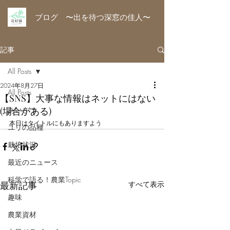
ブログ 〜出を待つ深窓の佳人〜
記事
All Posts
2024年8月27日
All Posts
【SNS】大事な情報はネットにはない
(場合がある)
あいさつ
本日はタイトルにもありますよう
ユリの品種
栽培状況
最近のニュース
科学で語る！農業Topic
最新記事
すべて表示
趣味
農業資材