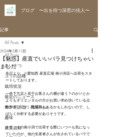
ブログ 〜出を待つ深窓の佳人〜
記事
All Posts
2024年3月11日
All Posts
【魅惑】産直でいいバラ見つけちゃい
ました
あいさつ
先日より、JA愛知西 産直広場 南小渕店へ出荷をスタ
ユリの品種
ートしております。
栽培状況
一色下方店と若干お客さんの層が違う？のかLAとか
最近のニュース
よりもオリエンタルの方がお買い求め頂いている点
科学で語る！農業Topic
数か多いです。地域柄もあるかもしれないので、し
ばらく分析する必要がありそうです。
趣味
さて、その南小渕で出荷する際にいつーも気になっ
農業資材
ていたのが、他の生産者さんが出されているバラで