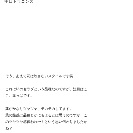
中日ドラゴンズ
そう、あえて花は映さないスタイルです笑
これはLAのセラダという品種なのですが、注目はこ
こ。葉っぱです。
葉がかなりツヤツヤ、テカテカしてます。
葉の艶感は品種とかにもよるとは思うのですが、こ
のツヤツヤ感伝われ〜！という思い伝わりましたか
ね？