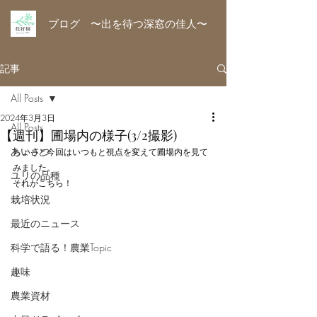
ブログ 〜出を待つ深窓の佳人〜
記事
All Posts
2024年3月3日
All Posts
【週刊】圃場内の様子(3/2撮影)
あいさつ
ちょっと今回はいつもと視点を変えて圃場内を見て
みました。
ユリの品種
それがこちら！
栽培状況
最近のニュース
科学で語る！農業Topic
趣味
農業資材