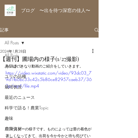
ブログ 〜出を待つ深窓の佳人〜
記事
All Posts
2024年1月28日
All Posts
【週刊】圃場内の様子(1/27撮影)
あいさつ
今回はいきなり動画のご紹介をしていきます。
https://video.wixstatic.com/video/93dc03_7
ユリの品種
9d1fb6bc33c42c5b86ce82957caeb37/36
0p/mp4/file.mp4
栽培状況
最近のニュース
科学で語る！農業Topic
趣味
農業資材
OTマスターの様子です。ものによっては蕾の着色が
著しくなってきて、出荷を今か今かと待ち侘びてい