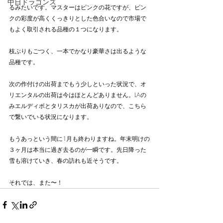
中日ドラゴンズ
るみたいです。マスターはピンクの花ですが、ピン
クの彩度が高くくっきりとした色合いなので市場で
もよく取引される品種の１つになります。
枝ぶりもごつく、一本でかなり豪華さは出るような
品種です。
次の作付けの出荷までもう少しといった状況で、オ
リエンタルの出荷は今はほとんどありません。LAの
みエルディボとタリスカが出荷ありなので、こちら
で繋いでいる状況になります。
もうあっという間に1月も終わりますね。年末明けの
３ヶ月は本当に過ぎ去るのが一瞬です。先日降った
雪も溶けていき、春の訪れも近そうです。
それでは、また〜！