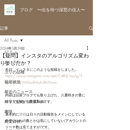
ブログ 〜出を待つ深窓の佳人〜
記事
All Posts
2024年3月29日
All Posts
【疑問】インスタのアルゴリズム変わ
りましたか？
あいさつ
先日、インスタにこのような投稿をしました。
ユリの品種
https://www.instagram.com/reel/C483J1nyyIg/?
栽培状況
igsh=MTQ1M2oydHoyb3BsYw==
最近のニュース
内容は以前ブログでも取り上げた、八重咲きの蕾に
科学で語る！農業Topic
ネットを被せる作業動画です。
趣味
基本的にSNSは日々の活動報告をメインにしている
のでいいねの数とかは気にしていない(アカウントの
農業資材
リーチ数は見てますが)です。