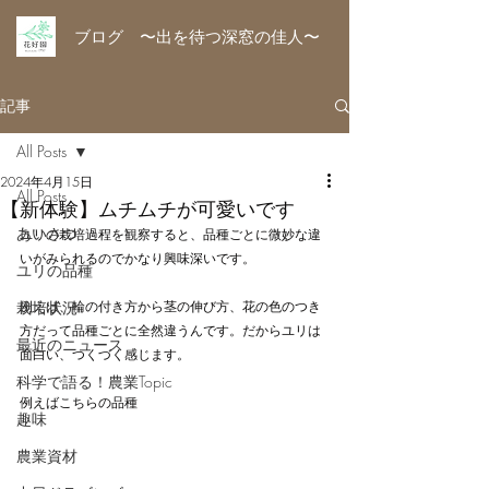
ブログ 〜出を待つ深窓の佳人〜
記事
All Posts
2024年4月15日
All Posts
【新体験】ムチムチが可愛いです
あいさつ
ユリの栽培過程を観察すると、品種ごとに微妙な違
いがみられるのでかなり興味深いです。
ユリの品種
栽培状況
例えば、輪の付き方から茎の伸び方、花の色のつき
方だって品種ごとに全然違うんです。だからユリは
最近のニュース
面白い、つくづく感じます。
科学で語る！農業Topic
例えばこちらの品種
趣味
農業資材