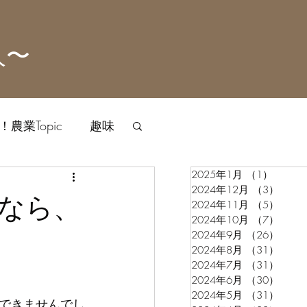
人〜
農業Topic
趣味
2025年1月
（1）
1件の
2024年12月
（3）
3件
なら、
2024年11月
（5）
5件
2024年10月
（7）
7件
2024年9月
（26）
26件
2024年8月
（31）
31件
2024年7月
（31）
31件
2024年6月
（30）
30件
2024年5月
（31）
31件
できませんでし