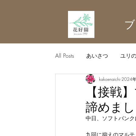
ブ
All Posts
あいさつ
ユリ
農業資材
kakoenaichi
中日ドラゴン
2024
【接戦】
諦めまし
中日、ソフトバンク
九回に抑えのマルテ