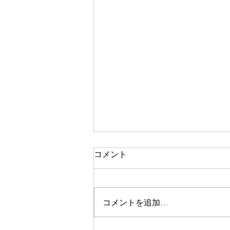
【弱小】中日が弱すぎて悲し
コメント
くなります
9月も後半に差し掛かり、プロ野
球はペナントレースの終盤の戦い
コメントを追加…
をしております。パリーグはソフ
トバンクがマジック点灯していま