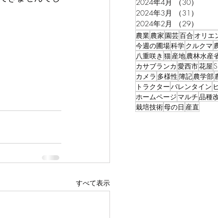
2024年4月
（30）
30件
2024年3月
（31）
31件
2024年2月
（29）
29件
農業
農家
園芸
百合
オリエ
今週の圃場
科学
クルクマ
八重咲き
猫
産地
農林水産
カサブランカ
愛西市
花屋
カメラ
多様性
簿記
農学部
トラクター
バレンタイン
ホームページ
マルチ
品種
栽培技術
母の日
産直
すべて表示