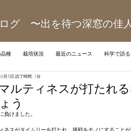
ログ 〜出を待つ深窓の佳
の品種
栽培状況
最近のニュース
科学で語る！
ズ
年6月5日
読了時間: 1分
マルティネスが打たれる
ょう
に負けました。
ィネスがタイムリーを打たれ、接戦をモノにすることが