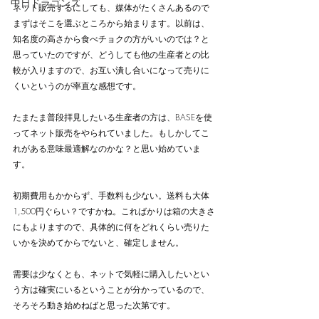
中日ドラゴンズ
ネット販売するにしても、媒体がたくさんあるので
まずはそこを選ぶところから始まります。以前は、
知名度の高さから食べチョクの方がいいのでは？と
思っていたのですが、どうしても他の生産者との比
較が入りますので、お互い潰し合いになって売りに
くいというのが率直な感想です。
たまたま普段拝見したいる生産者の方は、BASEを使
ってネット販売をやられていました。もしかしてこ
れがある意味最適解なのかな？と思い始めていま
す。
初期費用もかからず、手数料も少ない。送料も大体
1,500円ぐらい？ですかね。こればかりは箱の大きさ
にもよりますので、具体的に何をどれくらい売りた
いかを決めてからでないと、確定しません。
需要は少なくとも、ネットで気軽に購入したいとい
う方は確実にいるということが分かっているので、
そろそろ動き始めねばと思った次第です。