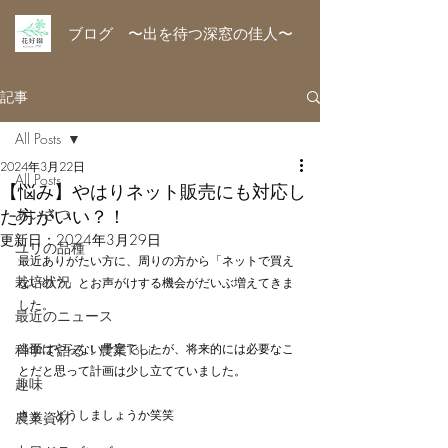
ブログ 〜出を待つ深窓の佳人〜
記事
All Posts
2024年3月22日
All Posts
【悩み】やはりネット販売にも対応し
た方がいい？！
あいさつ
更新日：
2024年3月29日
ユリの品種
最近ありがたい方に、周りの方から「ネットで買え
栽培状況
ないの？」とお声がけする機会がだいぶ増えてきま
した。
最近のニュース
科学で語る！農業Topic
当面はやらない予定でしたが、将来的には必要なこ
とだと思って計画は少し立てていました。
趣味
さぁ、どうしましょうか笑笑
農業資材