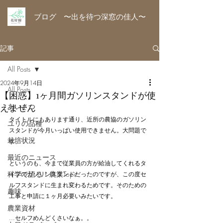
ブログ 〜出を待つ深窓の佳人〜
記事
All Posts
2024年9月14日
All Posts
【困惑】1ヶ月間ガソリンスタンドが使
えません
あいさつ
タイトルにもあります通り、近所の農協のガソリン
ユリの品種
スタンドが今月いっぱい使用できません。大問題で
栽培状況
す。
最近のニュース
というのも、今まで従業員の方が給油してくれるタ
科学で語る！農業Topic
イプのガソリンスタンドだったのですが、この度セ
ルフスタンドに生まれ変わるためです。そのための
趣味
工事と申請に１ヶ月必要いみたいです。
農業資材
...セルフめんどくさいなぁ。。