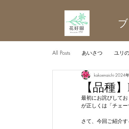
ブ
All Posts
あいさつ
ユリ
農業資材
kakoenaichi
中日ドラゴン
2024
【品種】
最初にお詫びしてお
が正しくは「チェー
さて、今回ご紹介す