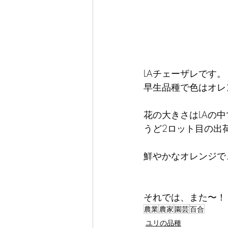
LAチェーザレです。
早生品種で色はオレ
花の大きさはLAの
うど2ロット目の出
鮮やかなオレンジで
それでは、また〜！
農業
農家
園芸
百合
ユリの品種