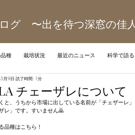
ログ 〜出を待つ深窓の佳
の品種
栽培状況
最近のニュース
科学で語る！
ズ
年5月9日
読了時間: 1分
LA チェーザレについて
くと、うちから市場に出している名前が「チェザーレ」
ザレ」です。すいません🙇
る品種はこちら！