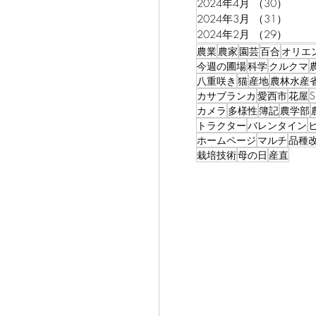
2024年4月
（30）
30件
2024年3月
（31）
31件
2024年2月
（29）
29件
農業
農家
園芸
百合
オリエ
今週の圃場
科学
クルクマ
八重咲き
猫
産地
農林水産
カサブランカ
愛西市
花屋
カメラ
多様性
簿記
農学部
トラクター
バレンタイン
ホームページ
マルチ
品種
栽培技術
母の日
産直