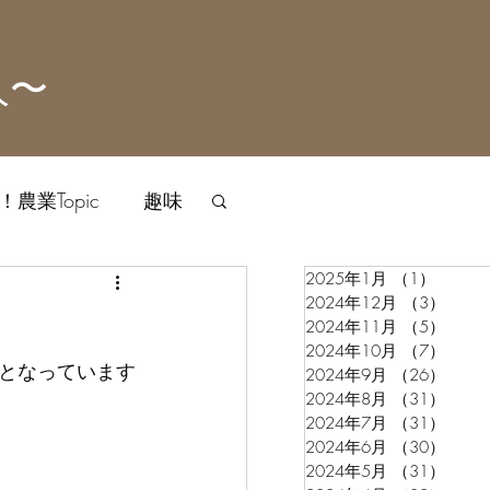
人〜
農業Topic
趣味
2025年1月
（1）
1件の
2024年12月
（3）
3件
2024年11月
（5）
5件
2024年10月
（7）
7件
となっています
2024年9月
（26）
26件
2024年8月
（31）
31件
2024年7月
（31）
31件
2024年6月
（30）
30件
2024年5月
（31）
31件