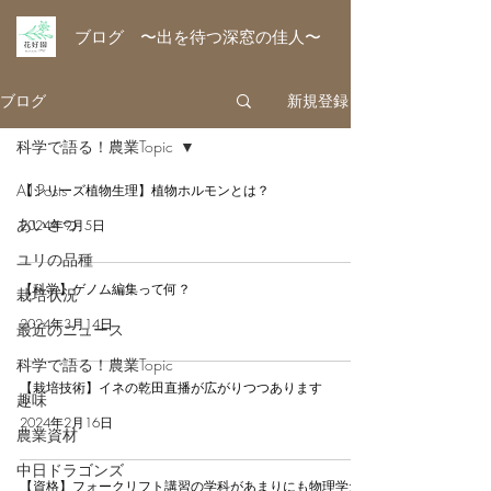
ブログ 〜出を待つ深窓の佳人〜
ブログ
新規登録
科学で語る！農業Topic
All Posts
【シリーズ植物生理】植物ホルモンとは？
あいさつ
2024年9月5日
ユリの品種
【科学】ゲノム編集って何？
栽培状況
2024年3月14日
最近のニュース
科学で語る！農業Topic
【栽培技術】イネの乾田直播が広がりつつあります
趣味
2024年2月16日
農業資材
中日ドラゴンズ
【資格】フォークリフト講習の学科があまりにも物理学だ